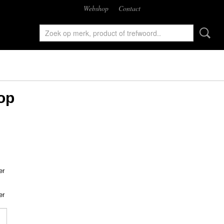
Webshop
Contact
op
er
er